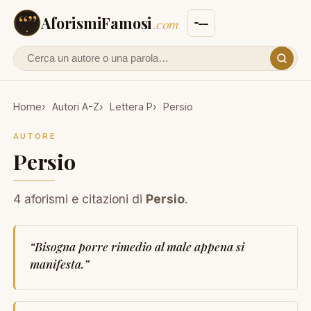
AforismiFamosi
.com
Cerca un autore o un aforisma
Home
Autori A-Z
Lettera P
Persio
AUTORE
Persio
4 aforismi e citazioni di
Persio
.
“
Bisogna porre rimedio al male appena si
manifesta.
”