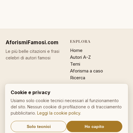
ESPLORA
AforismiFamosi
.com
Home
Le più belle citazioni e frasi
Autori A-Z
celebri di autori famosi
Temi
Aforisma a caso
Ricerca
ACCOUNT
INFO
Cookie e privacy
Accedi
Contatti
Usiamo solo cookie tecnici necessari al funzionamento
del sito. Nessun cookie di profilazione o di tracciamento
Registrati
Privacy
pubblicitario.
Leggi la cookie policy
.
Password dimenticata
Cookie policy
Sitemap
Solo tecnici
Ho capito