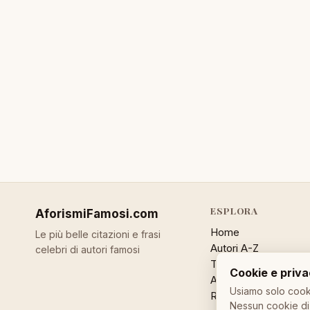
ESPLORA
AforismiFamosi
.com
Home
Le più belle citazioni e frasi
Autori A-Z
celebri di autori famosi
Temi
Cookie e priv
Aforisma a caso
Usiamo solo cooki
Ricerca
Nessun cookie di 