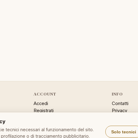
ACCOUNT
INFO
Accedi
Contatti
Registrati
Privacy
Password dimenticata
Cookie poli
acy
Sitemap
e tecnici necessari al funzionamento del sito.
Solo tecnici
profilazione o di tracciamento pubblicitario.