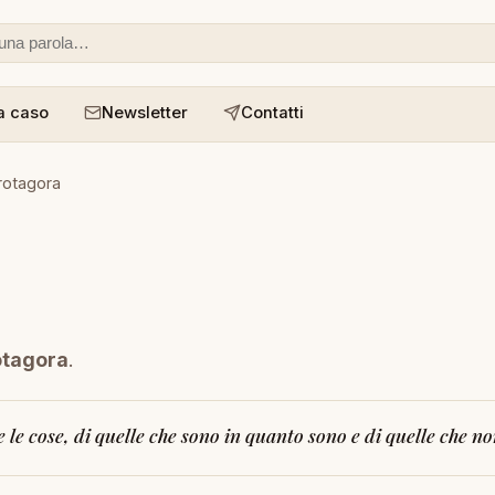
 o un aforisma
a caso
Newsletter
Contatti
rotagora
otagora
.
e le cose, di quelle che sono in quanto sono e di quelle che 