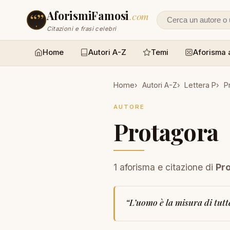
AforismiFamosi
.com
Cerca un autore
Citazioni e frasi celebri
Home
Autori A-Z
Temi
Aforisma 
Home
Autori A-Z
Lettera P
P
AUTORE
Protagora
1 aforisma e citazione di
Pr
“
L’uomo è la misura di tutt