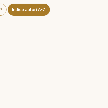
 P
Indice autori A-Z