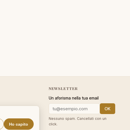
NEWSLETTER
Un aforisma nella tua email
OK
cy
Nessuno spam. Cancellati con un
Ho capito
click.