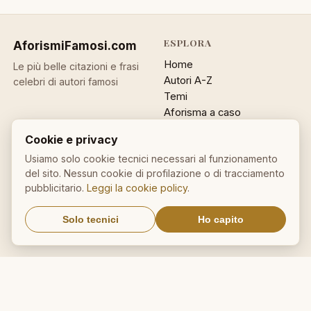
ESPLORA
AforismiFamosi
.com
Home
Le più belle citazioni e frasi
Autori A-Z
celebri di autori famosi
Temi
Aforisma a caso
Ricerca
Cookie e privacy
ACCOUNT
INFO
Usiamo solo cookie tecnici necessari al funzionamento
del sito. Nessun cookie di profilazione o di tracciamento
Accedi
Contatti
pubblicitario.
Leggi la cookie policy
.
Registrati
Privacy
Password dimenticata
Cookie policy
Solo tecnici
Ho capito
Sitemap
NEWSLETTER
Un aforisma nella tua email
OK