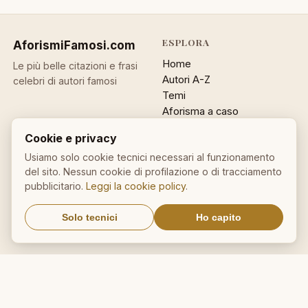
ESPLORA
AforismiFamosi
.com
Home
Le più belle citazioni e frasi
Autori A-Z
celebri di autori famosi
Temi
Aforisma a caso
Ricerca
Cookie e privacy
ACCOUNT
INFO
Usiamo solo cookie tecnici necessari al funzionamento
del sito. Nessun cookie di profilazione o di tracciamento
Accedi
Contatti
pubblicitario.
Leggi la cookie policy
.
Registrati
Privacy
Password dimenticata
Cookie policy
Solo tecnici
Ho capito
Sitemap
NEWSLETTER
Un aforisma nella tua email
OK