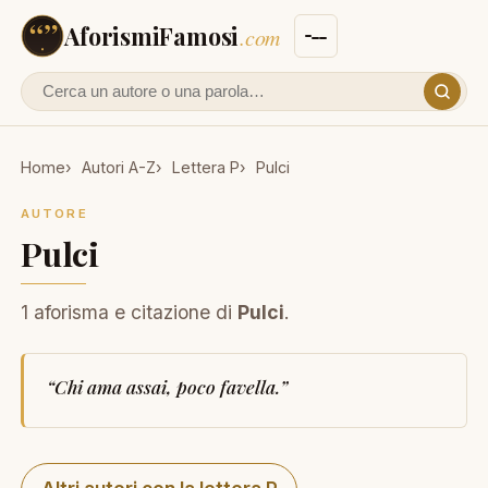
AforismiFamosi
.com
Cerca un autore o un aforisma
Home
Autori A-Z
Lettera P
Pulci
AUTORE
Pulci
1 aforisma e citazione di
Pulci
.
“
Chi ama assai, poco favella.
”