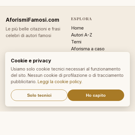
ESPLORA
AforismiFamosi
.com
Home
Le più belle citazioni e frasi
Autori A-Z
celebri di autori famosi
Temi
Aforisma a caso
Ricerca
Cookie e privacy
ACCOUNT
INFO
Usiamo solo cookie tecnici necessari al funzionamento
del sito. Nessun cookie di profilazione o di tracciamento
Accedi
Contatti
pubblicitario.
Leggi la cookie policy
.
Registrati
Privacy
Password dimenticata
Cookie policy
Solo tecnici
Ho capito
Sitemap
NEWSLETTER
Un aforisma nella tua email
OK