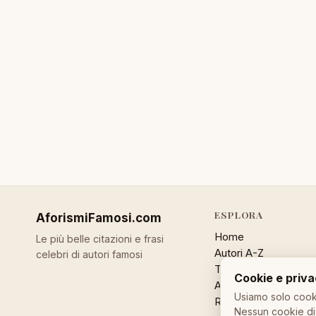
ESPLORA
AforismiFamosi
.com
Home
Le più belle citazioni e frasi
Autori A-Z
celebri di autori famosi
Temi
Cookie e priv
Aforisma a caso
Usiamo solo cooki
Ricerca
Nessun cookie di 