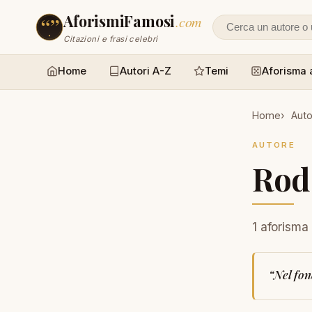
AforismiFamosi
.com
Cerca un autore
Citazioni e frasi celebri
Home
Autori A-Z
Temi
Aforisma 
Home
Auto
AUTORE
Rod
1 aforisma
“
Nel fon