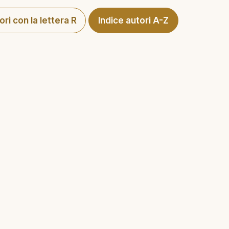
tori con la lettera R
Indice autori A-Z