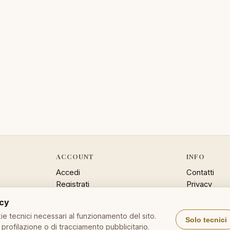
ACCOUNT
INFO
Accedi
Contatti
Registrati
Privacy
Password dimenticata
Cookie poli
acy
Sitemap
e tecnici necessari al funzionamento del sito.
Solo tecnici
profilazione o di tracciamento pubblicitario.