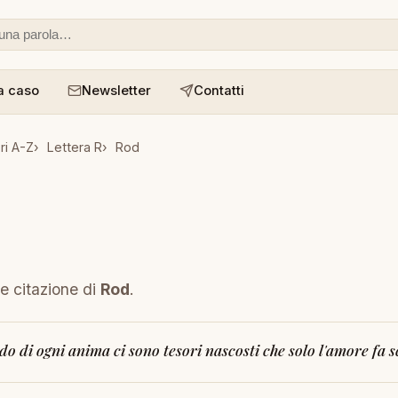
 o un aforisma
a caso
Newsletter
Contatti
ri A-Z
Lettera R
Rod
 e citazione di
Rod
.
do di ogni anima ci sono tesori nascosti che solo l'amore fa s