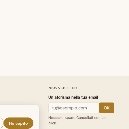
NEWSLETTER
Un aforisma nella tua email
OK
cy
Nessuno spam. Cancellati con un
Ho capito
click.