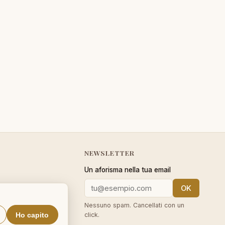
NEWSLETTER
Un aforisma nella tua email
OK
cy
Nessuno spam. Cancellati con un
Ho capito
click.