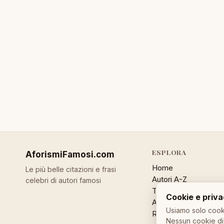
ESPLORA
AforismiFamosi
.com
Home
Le più belle citazioni e frasi
Autori A-Z
celebri di autori famosi
Temi
Cookie e priv
Aforisma a caso
Usiamo solo cooki
Ricerca
Nessun cookie di 