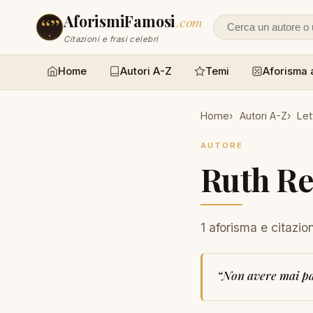
AforismiFamosi
.com
Cerca un autore
Citazioni e frasi celebri
Home
Autori A-Z
Temi
Aforisma 
Home
Autori A-Z
Let
AUTORE
Ruth Re
1 aforisma e citazio
“
Non avere mai pau