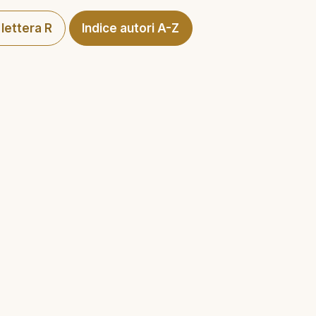
 lettera R
Indice autori A-Z