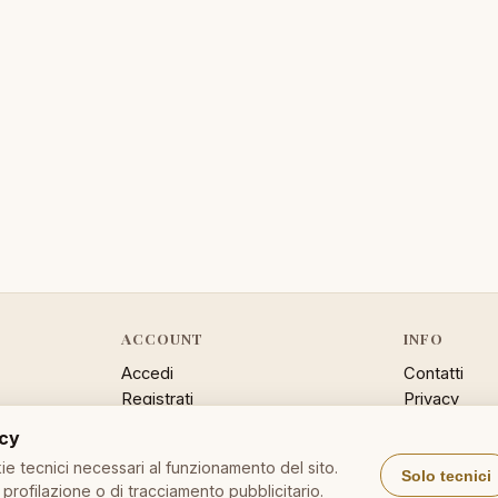
ACCOUNT
INFO
Accedi
Contatti
Registrati
Privacy
Password dimenticata
Cookie poli
acy
Sitemap
e tecnici necessari al funzionamento del sito.
Solo tecnici
profilazione o di tracciamento pubblicitario.