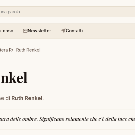
 o un aforisma
a caso
Newsletter
Contatti
tera R
Ruth Renkel
nkel
ne di
Ruth Renkel
.
ra delle ombre. Significano solamente che c'è della luce che 