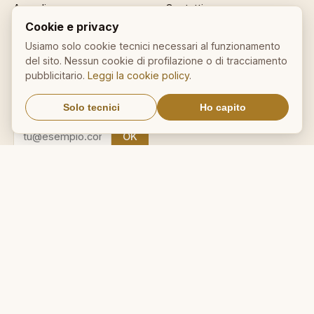
Accedi
Contatti
Registrati
Privacy
Cookie e privacy
Password dimenticata
Cookie policy
Usiamo solo cookie tecnici necessari al funzionamento
Sitemap
del sito. Nessun cookie di profilazione o di tracciamento
pubblicitario.
Leggi la cookie policy
.
NEWSLETTER
Solo tecnici
Ho capito
Un aforisma nella tua email
OK
Nessuno spam. Cancellati con
un click.
IL NOSTRO NETWORK
CalcioMercato.in
DictionnaireMedical.com
DizionarioItaliano.net
DizionarioSinonimi.com