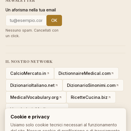
Un aforisma nella tua email
OK
Nessuno spam. Cancellati con
un click.
IL NOSTRO NETWORK
CalcioMercato.in
DictionnaireMedical.com
DizionarioItaliano.net
DizionarioSinonimi.com
MedicalVocabulary.org
RicetteCucina.biz
VocabolarioMedico.com
Cookie e privacy
Usiamo solo cookie tecnici necessari al funzionamento
del sito. Nessun cookie di profilazione o di tracciamento