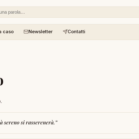
 o un aforisma
a caso
Newsletter
Contatti
o
o
.
rà sereno si rasserenerà.
”