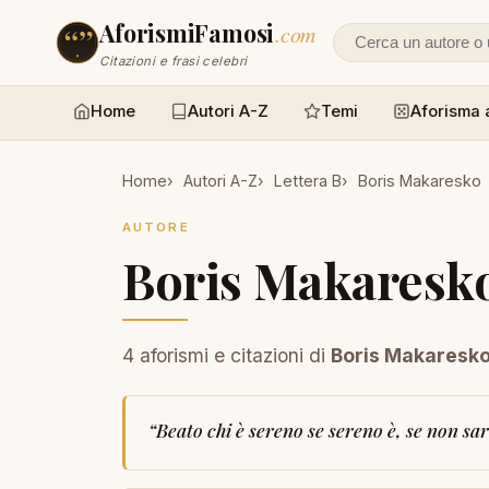
AforismiFamosi
.com
Cerca un autore
Citazioni e frasi celebri
Home
Autori A-Z
Temi
Aforisma 
Home
Autori A-Z
Lettera B
Boris Makaresko
AUTORE
Boris Makaresk
4 aforismi e citazioni di
Boris Makaresk
“
Beato chi è sereno se sereno è, se non sa