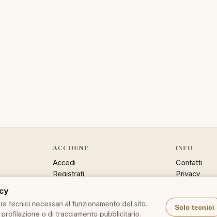
ACCOUNT
INFO
Accedi
Contatti
Registrati
Privacy
Password dimenticata
Cookie poli
acy
Sitemap
e tecnici necessari al funzionamento del sito.
Solo tecnici
profilazione o di tracciamento pubblicitario.