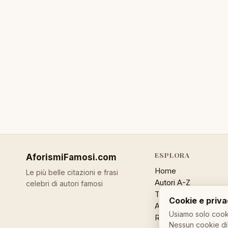
ESPLORA
AforismiFamosi
.com
Home
Le più belle citazioni e frasi
Autori A-Z
celebri di autori famosi
Temi
Cookie e priv
Aforisma a caso
Usiamo solo cooki
Ricerca
Nessun cookie di 