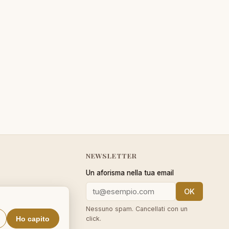
NEWSLETTER
Un aforisma nella tua email
OK
cy
Nessuno spam. Cancellati con un
Ho capito
click.