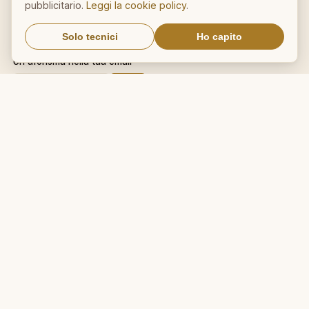
pubblicitario.
Leggi la cookie policy
.
Sitemap
Solo tecnici
Ho capito
NEWSLETTER
Un aforisma nella tua email
OK
Nessuno spam. Cancellati con
un click.
IL NOSTRO NETWORK
CalcioMercato.in
DictionnaireMedical.com
DizionarioItaliano.net
DizionarioSinonimi.com
MedicalVocabulary.org
RicetteCucina.biz
VocabolarioMedico.com