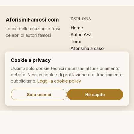
ESPLORA
AforismiFamosi
.com
Home
Le più belle citazioni e frasi
Autori A-Z
celebri di autori famosi
Temi
Aforisma a caso
Ricerca
Cookie e privacy
ACCOUNT
INFO
Usiamo solo cookie tecnici necessari al funzionamento
del sito. Nessun cookie di profilazione o di tracciamento
Accedi
Contatti
pubblicitario.
Leggi la cookie policy
.
Registrati
Privacy
Password dimenticata
Cookie policy
Solo tecnici
Ho capito
Sitemap
NEWSLETTER
Un aforisma nella tua email
OK