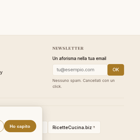
NEWSLETTER
Un aforisma nella tua email
OK
cy
Nessuno spam. Cancellati con un
click.
Ho capito
alVocabulary.org
RicetteCucina.biz