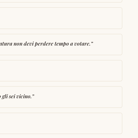
tatura non devi perdere tempo a votare.
”
li sei vicino.
”