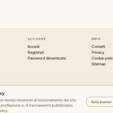
ACCOUNT
INFO
Accedi
Contatti
Registrati
Privacy
Password dimenticata
Cookie poli
Sitemap
acy
e tecnici necessari al funzionamento del sito.
Solo tecnici
DizionarioItaliano.net
DizionarioSinonimi.com
Medic
profilazione o di tracciamento pubblicitario.
olicy
.