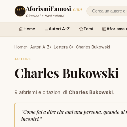
AforismiFamosi
.com
Cerca un autore
Citazioni e frasi celebri
Home
Autori A-Z
Temi
Aforisma 
Home
Autori A-Z
Lettera C
Charles Bukowski
AUTORE
Charles Bukowski
9 aforismi e citazioni di
Charles Bukowski
.
“
Come fai a dire che ami una persona, quando al mo
incontri.
”