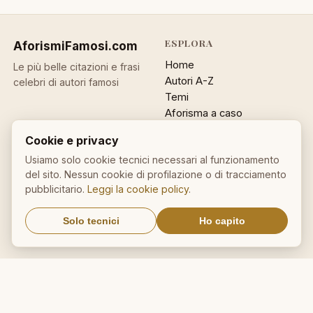
ESPLORA
AforismiFamosi
.com
Home
Le più belle citazioni e frasi
Autori A-Z
celebri di autori famosi
Temi
Aforisma a caso
Ricerca
Cookie e privacy
ACCOUNT
INFO
Usiamo solo cookie tecnici necessari al funzionamento
del sito. Nessun cookie di profilazione o di tracciamento
Accedi
Contatti
pubblicitario.
Leggi la cookie policy
.
Registrati
Privacy
Password dimenticata
Cookie policy
Solo tecnici
Ho capito
Sitemap
NEWSLETTER
Un aforisma nella tua email
OK