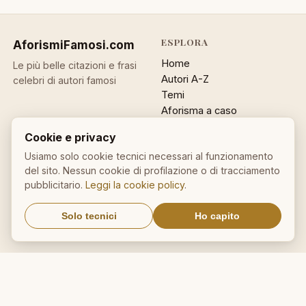
ESPLORA
AforismiFamosi
.com
Home
Le più belle citazioni e frasi
Autori A-Z
celebri di autori famosi
Temi
Aforisma a caso
Ricerca
Cookie e privacy
ACCOUNT
INFO
Usiamo solo cookie tecnici necessari al funzionamento
del sito. Nessun cookie di profilazione o di tracciamento
Accedi
Contatti
pubblicitario.
Leggi la cookie policy
.
Registrati
Privacy
Password dimenticata
Cookie policy
Solo tecnici
Ho capito
Sitemap
NEWSLETTER
Un aforisma nella tua email
OK