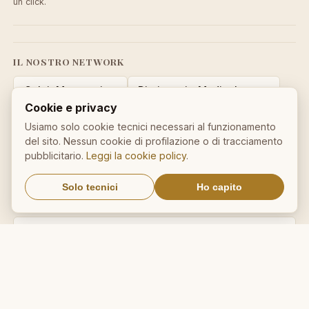
un click.
IL NOSTRO NETWORK
CalcioMercato.in
DictionnaireMedical.com
Cookie e privacy
DizionarioItaliano.net
DizionarioSinonimi.com
Usiamo solo cookie tecnici necessari al funzionamento
del sito. Nessun cookie di profilazione o di tracciamento
MedicalVocabulary.org
RicetteCucina.biz
pubblicitario.
Leggi la cookie policy
.
VocabolarioMedico.com
Solo tecnici
Ho capito
Avviso legale ai sensi della legge n. 62 del 07.03.2001
© 2026 AforismiFamosi.com — tutti i diritti riservati.
Privacy
·
Cookie
·
Contatti