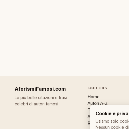
ESPLORA
AforismiFamosi
.com
Home
Le più belle citazioni e frasi
Autori A-Z
celebri di autori famosi
Temi
Cookie e priv
Aforisma a caso
Usiamo solo cooki
Ricerca
Nessun cookie di 