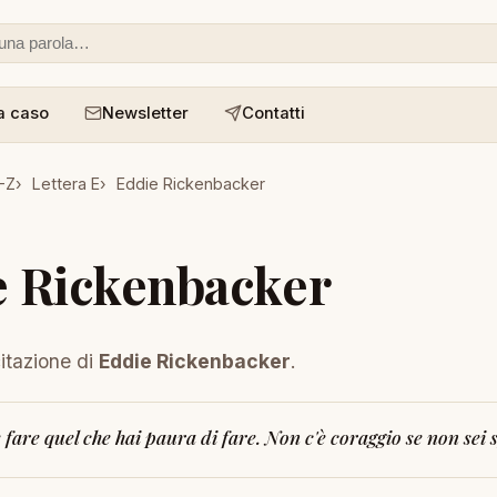
 o un aforisma
a caso
Newsletter
Contatti
A-Z
Lettera E
Eddie Rickenbacker
e Rickenbacker
citazione di
Eddie Rickenbacker
.
 fare quel che hai paura di fare. Non c'è coraggio se non sei