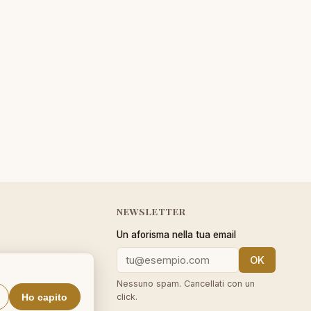
NEWSLETTER
Un aforisma nella tua email
OK
cy
Nessuno spam. Cancellati con un
Ho capito
click.