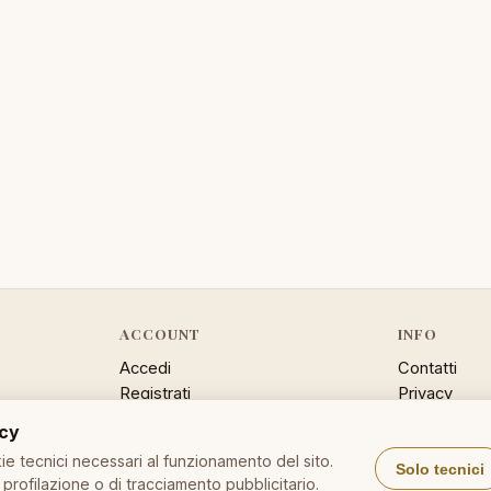
ACCOUNT
INFO
Accedi
Contatti
Registrati
Privacy
Password dimenticata
Cookie poli
acy
Sitemap
e tecnici necessari al funzionamento del sito.
Solo tecnici
profilazione o di tracciamento pubblicitario.