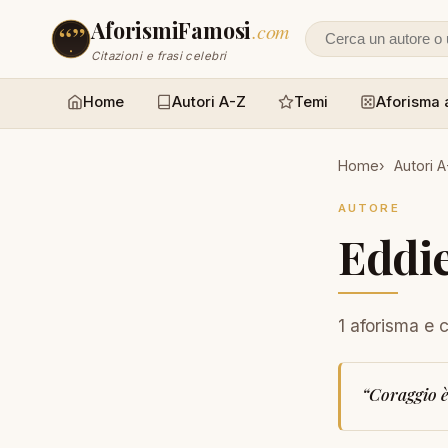
AforismiFamosi
.com
Cerca un autore
Citazioni e frasi celebri
Home
Autori A-Z
Temi
Aforisma 
Home
Autori 
AUTORE
Eddi
1 aforisma e 
“
Coraggio è