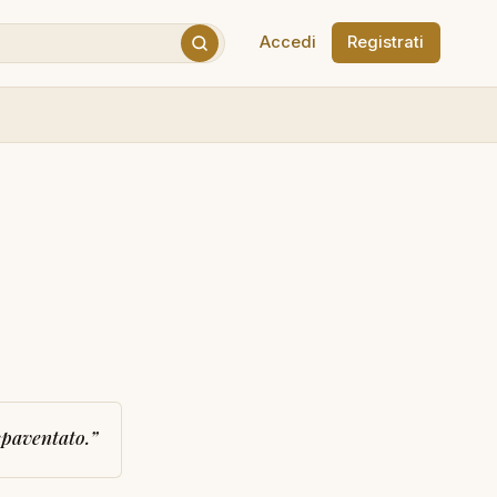
Accedi
Registrati
 spaventato.
”