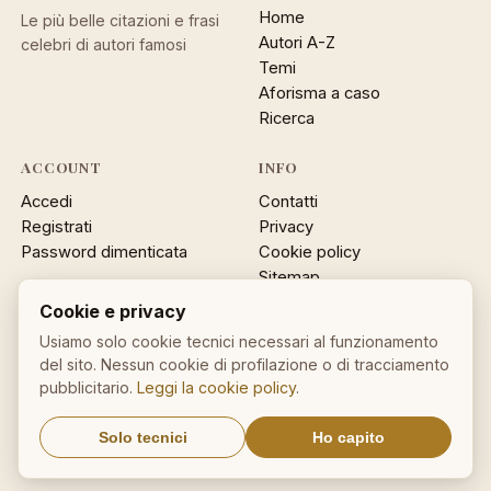
Home
Le più belle citazioni e frasi
Autori A-Z
celebri di autori famosi
Temi
Aforisma a caso
Ricerca
ACCOUNT
INFO
Accedi
Contatti
Registrati
Privacy
Password dimenticata
Cookie policy
Sitemap
Cookie e privacy
NEWSLETTER
Usiamo solo cookie tecnici necessari al funzionamento
Un aforisma nella tua email
del sito. Nessun cookie di profilazione o di tracciamento
pubblicitario.
Leggi la cookie policy
.
OK
Solo tecnici
Ho capito
Nessuno spam. Cancellati con
un click.