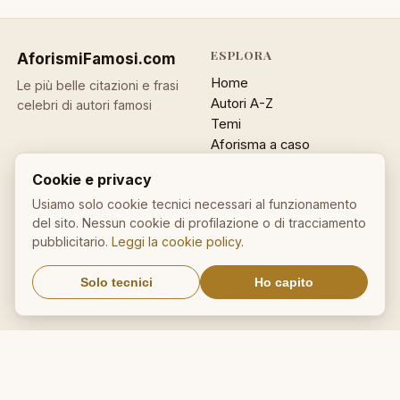
ESPLORA
AforismiFamosi
.com
Home
Le più belle citazioni e frasi
Autori A-Z
celebri di autori famosi
Temi
Aforisma a caso
Ricerca
Cookie e privacy
ACCOUNT
INFO
Usiamo solo cookie tecnici necessari al funzionamento
del sito. Nessun cookie di profilazione o di tracciamento
Accedi
Contatti
pubblicitario.
Leggi la cookie policy
.
Registrati
Privacy
Password dimenticata
Cookie policy
Solo tecnici
Ho capito
Sitemap
NEWSLETTER
Un aforisma nella tua email
OK