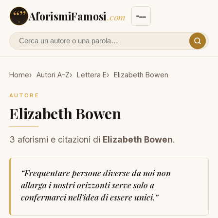
AforismiFamosi
.com
Cerca un autore o un aforisma
Home
Autori A-Z
Lettera E
Elizabeth Bowen
AUTORE
Elizabeth Bowen
3 aforismi e citazioni di
Elizabeth Bowen
.
“
Frequentare persone diverse da noi non
allarga i nostri orizzonti serve solo a
confermarci nell'idea di essere unici.
”