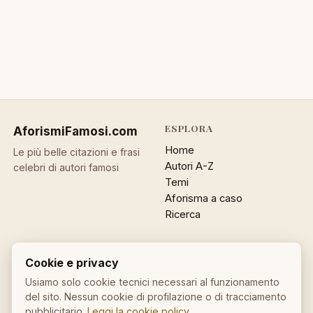
ESPLORA
AforismiFamosi
.com
Home
Le più belle citazioni e frasi
Autori A-Z
celebri di autori famosi
Temi
Aforisma a caso
Ricerca
ACCOUNT
INFO
Cookie e privacy
Accedi
Contatti
Usiamo solo cookie tecnici necessari al funzionamento
Registrati
Privacy
del sito. Nessun cookie di profilazione o di tracciamento
Password dimenticata
Cookie policy
pubblicitario.
Leggi la cookie policy
.