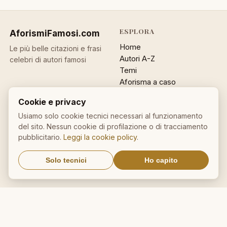
ESPLORA
AforismiFamosi
.com
Home
Le più belle citazioni e frasi
Autori A-Z
celebri di autori famosi
Temi
Aforisma a caso
Ricerca
Cookie e privacy
ACCOUNT
INFO
Usiamo solo cookie tecnici necessari al funzionamento
del sito. Nessun cookie di profilazione o di tracciamento
Accedi
Contatti
pubblicitario.
Leggi la cookie policy
.
Registrati
Privacy
Password dimenticata
Cookie policy
Solo tecnici
Ho capito
Sitemap
NEWSLETTER
Un aforisma nella tua email
OK