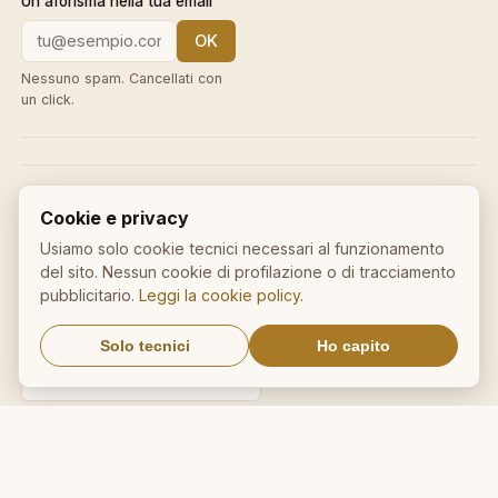
Un aforisma nella tua email
OK
Nessuno spam. Cancellati con
un click.
IL NOSTRO NETWORK
Cookie e privacy
CalcioMercato.in
DictionnaireMedical.com
Usiamo solo cookie tecnici necessari al funzionamento
del sito. Nessun cookie di profilazione o di tracciamento
DizionarioItaliano.net
DizionarioSinonimi.com
pubblicitario.
Leggi la cookie policy
.
MedicalVocabulary.org
RicetteCucina.biz
Solo tecnici
Ho capito
VocabolarioMedico.com
Avviso legale ai sensi della legge n. 62 del 07.03.2001