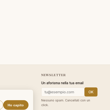
NEWSLETTER
Un aforisma nella tua email
OK
cy
Nessuno spam. Cancellati con un
Ho capito
click.