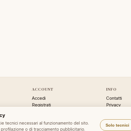
ACCOUNT
INFO
Accedi
Contatti
Registrati
Privacy
Password dimenticata
Cookie poli
acy
Sitemap
e tecnici necessari al funzionamento del sito.
Solo tecnici
profilazione o di tracciamento pubblicitario.