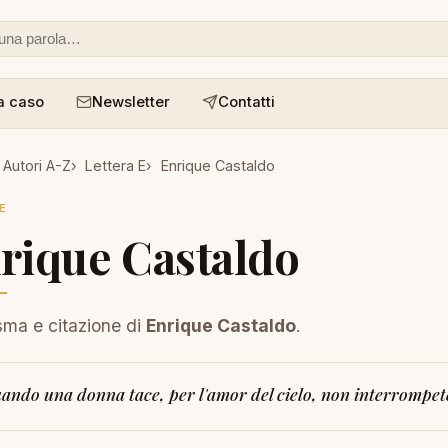
 o un aforisma
a caso
Newsletter
Contatti
Autori A-Z
Lettera E
Enrique Castaldo
E
rique Castaldo
isma e citazione di
Enrique Castaldo
.
ando una donna tace, per l'amor del cielo, non interrompet