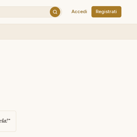
Accedi
Registrati
ela!
”