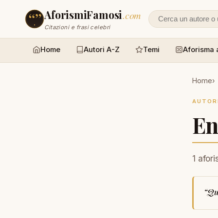
AforismiFamosi
.com
Cerca un autore
Citazioni e frasi celebri
Home
Autori A-Z
Temi
Aforisma 
Home
AUTOR
En
1 afor
“
Qu