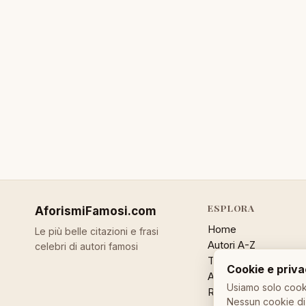
ESPLORA
AforismiFamosi
.com
Home
Le più belle citazioni e frasi
Autori A-Z
celebri di autori famosi
Temi
Cookie e priv
Aforisma a caso
Usiamo solo cooki
Ricerca
Nessun cookie di 