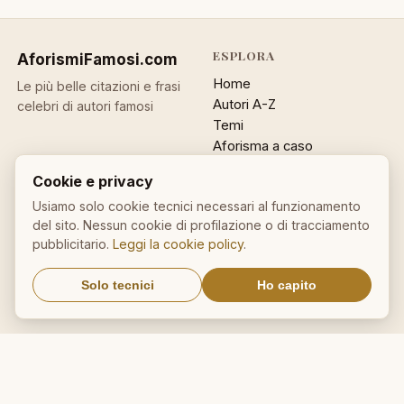
ESPLORA
AforismiFamosi
.com
Home
Le più belle citazioni e frasi
Autori A-Z
celebri di autori famosi
Temi
Aforisma a caso
Ricerca
Cookie e privacy
ACCOUNT
INFO
Usiamo solo cookie tecnici necessari al funzionamento
del sito. Nessun cookie di profilazione o di tracciamento
Accedi
Contatti
pubblicitario.
Leggi la cookie policy
.
Registrati
Privacy
Password dimenticata
Cookie policy
Solo tecnici
Ho capito
Sitemap
NEWSLETTER
Un aforisma nella tua email
OK