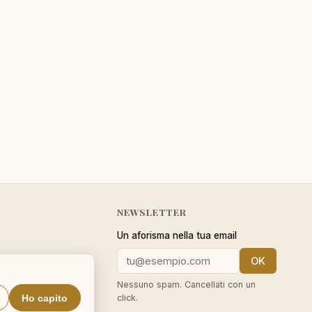
NEWSLETTER
Un aforisma nella tua email
OK
cy
Nessuno spam. Cancellati con un
Ho capito
click.