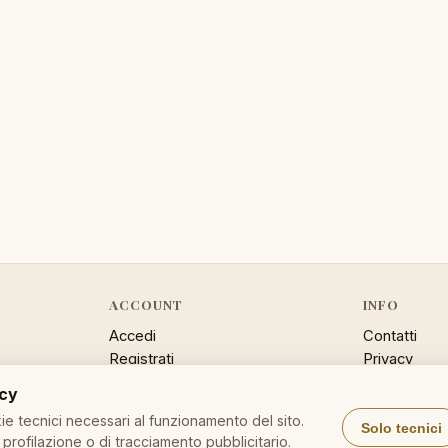
ACCOUNT
INFO
Accedi
Contatti
Registrati
Privacy
Password dimenticata
Cookie poli
acy
Sitemap
e tecnici necessari al funzionamento del sito.
Solo tecnici
profilazione o di tracciamento pubblicitario.