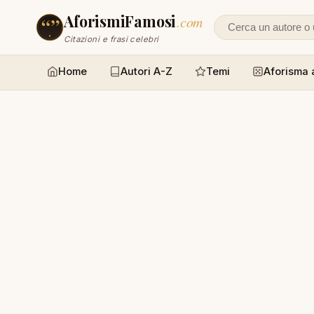
AforismiFamosi
.com
Cerca un autore
Citazioni e frasi celebri
Home
Autori A-Z
Temi
Aforisma 