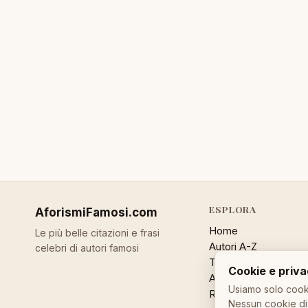
ESPLORA
AforismiFamosi
.com
Home
Le più belle citazioni e frasi
Autori A-Z
celebri di autori famosi
Temi
Cookie e priv
Aforisma a caso
Usiamo solo cooki
Ricerca
Nessun cookie di 