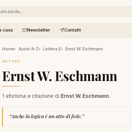
 o un aforisma
a caso
Newsletter
Contatti
Home
Autori A-Z
Lettera E
Ernst W. Eschmann
AUTORE
Ernst W. Eschmann
1 aforisma e citazione di
Ernst W. Eschmann
.
“
Anche la logica è un atto di fede.
”