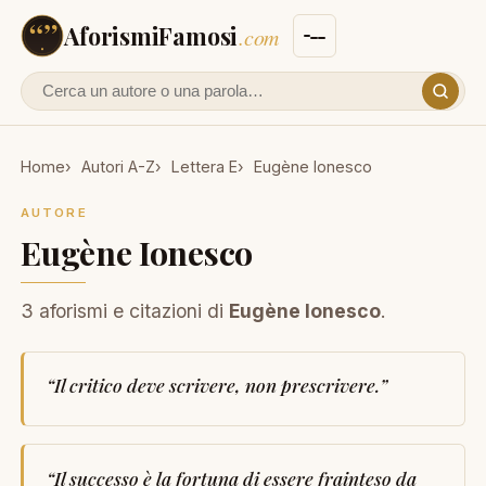
AforismiFamosi
.com
Cerca un autore o un aforisma
Home
Autori A-Z
Lettera E
Eugène Ionesco
AUTORE
Eugène Ionesco
3 aforismi e citazioni di
Eugène Ionesco
.
“
Il critico deve scrivere, non prescrivere.
”
“
Il successo è la fortuna di essere frainteso da