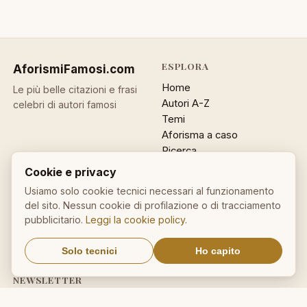
ESPLORA
AforismiFamosi
.com
Home
Le più belle citazioni e frasi
Autori A-Z
celebri di autori famosi
Temi
Aforisma a caso
Ricerca
Cookie e privacy
ACCOUNT
INFO
Usiamo solo cookie tecnici necessari al funzionamento
Accedi
Contatti
del sito. Nessun cookie di profilazione o di tracciamento
Registrati
Privacy
pubblicitario.
Leggi la cookie policy
.
Password dimenticata
Cookie policy
Sitemap
Solo tecnici
Ho capito
NEWSLETTER
Un aforisma nella tua email