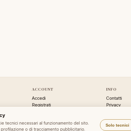
ACCOUNT
INFO
Accedi
Contatti
Registrati
Privacy
Password dimenticata
Cookie poli
acy
Sitemap
e tecnici necessari al funzionamento del sito.
Solo tecnici
profilazione o di tracciamento pubblicitario.