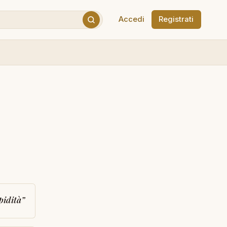
Accedi
Registrati
pidità
”