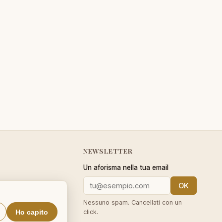
NEWSLETTER
Un aforisma nella tua email
OK
cy
Nessuno spam. Cancellati con un
Ho capito
click.