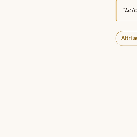
“
La te
Altri 