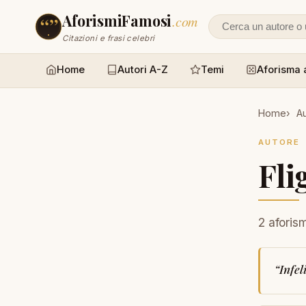
AforismiFamosi
.com
Cerca un autore
Citazioni e frasi celebri
Home
Autori A-Z
Temi
Aforisma 
Home
Au
AUTORE
Fli
2 aforism
“
Infel