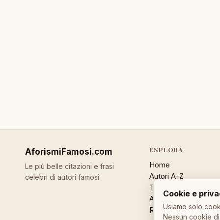
ESPLORA
AforismiFamosi
.com
Home
Le più belle citazioni e frasi
Autori A-Z
celebri di autori famosi
Temi
Cookie e priv
Aforisma a caso
Usiamo solo cooki
Ricerca
Nessun cookie di 