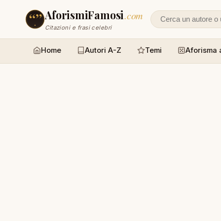
AforismiFamosi
.com
Cerca un autore
Citazioni e frasi celebri
Home
Autori A-Z
Temi
Aforisma 