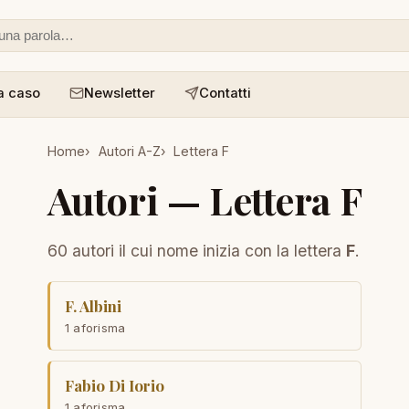
 o un aforisma
a caso
Newsletter
Contatti
Home
Autori A-Z
Lettera F
Autori — Lettera F
60 autori il cui nome inizia con la lettera
F
.
F. Albini
1 aforisma
Fabio Di Iorio
1 aforisma