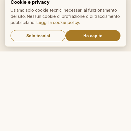
Un aforisma nella tua email
Cookie e privacy
Usiamo solo cookie tecnici necessari al funzionamento
OK
del sito. Nessun cookie di profilazione o di tracciamento
Nessuno spam. Cancellati con
pubblicitario.
Leggi la cookie policy
.
un click.
Solo tecnici
Ho capito
IL NOSTRO NETWORK
CalcioMercato.in
DictionnaireMedical.com
DizionarioItaliano.net
DizionarioSinonimi.com
MedicalVocabulary.org
RicetteCucina.biz
VocabolarioMedico.com
Avviso legale ai sensi della legge n. 62 del 07.03.2001