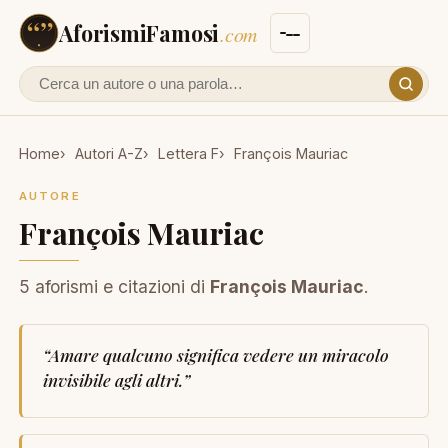
AforismiFamosi
.com
Cerca un autore o un aforisma
Home
Autori A-Z
Lettera F
François Mauriac
AUTORE
François Mauriac
5 aforismi e citazioni di
François Mauriac
.
“
Amare qualcuno significa vedere un miracolo
invisibile agli altri.
”