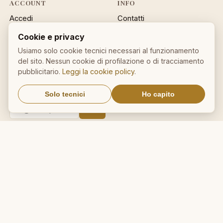
ACCOUNT
INFO
Accedi
Contatti
Registrati
Privacy
Cookie e privacy
Password dimenticata
Cookie policy
Usiamo solo cookie tecnici necessari al funzionamento
Sitemap
del sito. Nessun cookie di profilazione o di tracciamento
pubblicitario.
Leggi la cookie policy
.
NEWSLETTER
Un aforisma nella tua email
Solo tecnici
Ho capito
OK
Nessuno spam. Cancellati con
un click.
IL NOSTRO NETWORK
CalcioMercato.in
DictionnaireMedical.com
DizionarioItaliano.net
DizionarioSinonimi.com