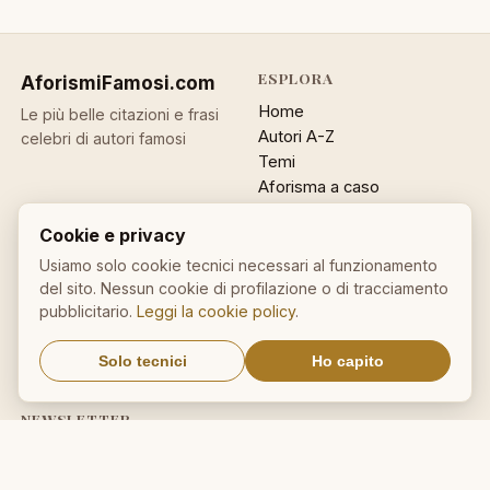
ESPLORA
AforismiFamosi
.com
Home
Le più belle citazioni e frasi
Autori A-Z
celebri di autori famosi
Temi
Aforisma a caso
Ricerca
Cookie e privacy
ACCOUNT
INFO
Usiamo solo cookie tecnici necessari al funzionamento
del sito. Nessun cookie di profilazione o di tracciamento
Accedi
Contatti
pubblicitario.
Leggi la cookie policy
.
Registrati
Privacy
Password dimenticata
Cookie policy
Solo tecnici
Ho capito
Sitemap
NEWSLETTER
Un aforisma nella tua email