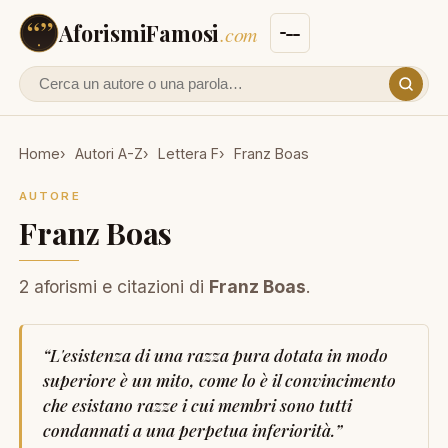
AforismiFamosi
.com
Cerca un autore o un aforisma
Home
Autori A-Z
Lettera F
Franz Boas
AUTORE
Franz Boas
2 aforismi e citazioni di
Franz Boas
.
“
L'esistenza di una razza pura dotata in modo
superiore è un mito, come lo è il convincimento
che esistano razze i cui membri sono tutti
condannati a una perpetua inferiorità.
”