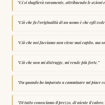
“
Ci si sbaglierà raramente, attribuendo le azioni 
“
Ciò che fa l’originalità di un uomo è che egli vede
“
Ciò che noi facciamo non viene mai capito, ma s
“
Ciò che non mi distrugge, mi rende più forte.
”
“
Da quando ho imparato a camminare mi piace co
“
Di tutto conosciamo il prezzo, di niente il valore.