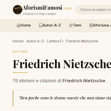
AforismiFamosi
.com
Cerca un autore
Citazioni e frasi celebri
Home
Autori A-Z
Temi
Aforisma 
Home
Autori A-Z
Lettera F
Friedrich Nietzsche
AUTORE
Friedrich Nietzsch
79 aforismi e citazioni di
Friedrich Nietzsche
.
“
Ben poche sono le donne oneste che non siano sta