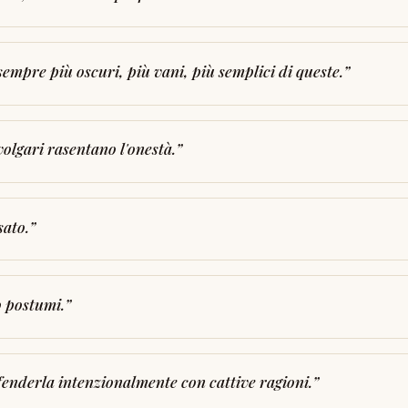
sempre più oscuri, più vani, più semplici di queste.
”
volgari rasentano l'onestà.
”
sato.
”
o postumi.
”
fenderla intenzionalmente con cattive ragioni.
”