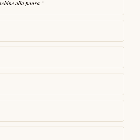
schine alla paura.
”