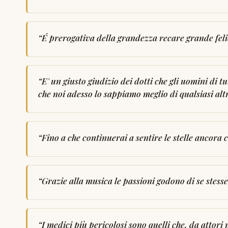
“
É prerogativa della grandezza recare grande felic
“
E' un giusto giudizio dei dotti che gli uomini di 
che noi adesso lo sappiamo meglio di qualsiasi alt
“
Fino a che continuerai a sentire le stelle ancora
“
Grazie alla musica le passioni godono di se stesse
“
I medici più pericolosi sono quelli che, da attori 