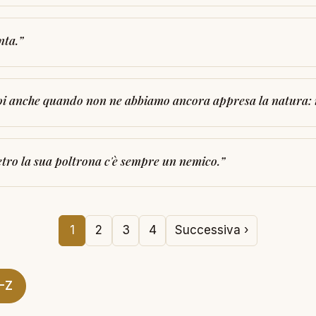
nta.
”
 noi anche quando non ne abbiamo ancora appresa la natura: il 
ietro la sua poltrona c'è sempre un nemico.
”
1
2
3
4
Successiva ›
A-Z