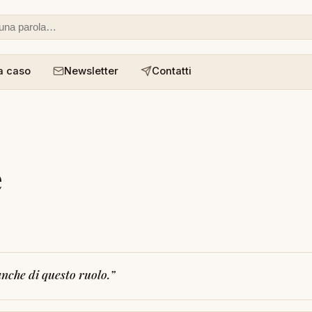
 o un aforisma
a caso
Newsletter
Contatti
e
nche di questo ruolo.
”