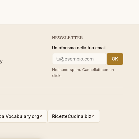
NEWSLETTER
Un aforisma nella tua email
OK
cy
Nessuno spam. Cancellati con un
click.
alVocabulary.org
RicetteCucina.biz