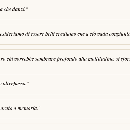
la che danzi.
”
sideriamo di essere belli crediamo che a ciò vada congiunta 
aro chi vorrebbe sembrare profondo alla moltitudine, si sfor
o oltrepassa.
”
mparato a memoria.
”