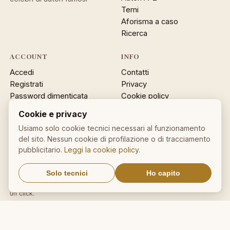
Temi
Aforisma a caso
Ricerca
ACCOUNT
INFO
Accedi
Contatti
Registrati
Privacy
Password dimenticata
Cookie policy
Sitemap
Cookie e privacy
Usiamo solo cookie tecnici necessari al funzionamento
NEWSLETTER
del sito. Nessun cookie di profilazione o di tracciamento
Un aforisma nella tua email
pubblicitario.
Leggi la cookie policy
.
OK
Solo tecnici
Ho capito
Nessuno spam. Cancellati con
un click.