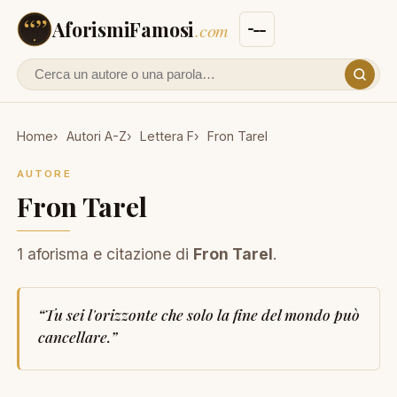
AforismiFamosi
.com
Cerca un autore o un aforisma
Home
Autori A-Z
Lettera F
Fron Tarel
AUTORE
Fron Tarel
1 aforisma e citazione di
Fron Tarel
.
“
Tu sei l'orizzonte che solo la fine del mondo può
cancellare.
”