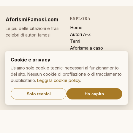
ESPLORA
AforismiFamosi
.com
Home
Le più belle citazioni e frasi
Autori A-Z
celebri di autori famosi
Temi
Aforisma a caso
Ricerca
Cookie e privacy
ACCOUNT
INFO
Usiamo solo cookie tecnici necessari al funzionamento
del sito. Nessun cookie di profilazione o di tracciamento
Accedi
Contatti
pubblicitario.
Leggi la cookie policy
.
Registrati
Privacy
Password dimenticata
Cookie policy
Solo tecnici
Ho capito
Sitemap
NEWSLETTER
Un aforisma nella tua email
OK