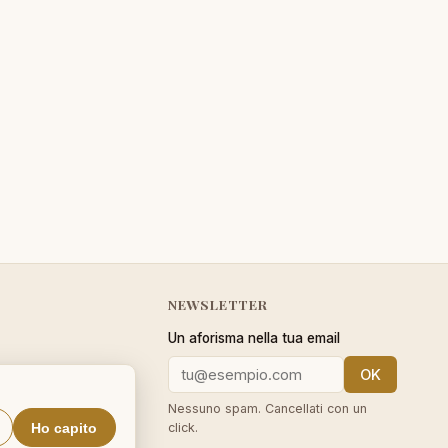
NEWSLETTER
Un aforisma nella tua email
OK
cy
Nessuno spam. Cancellati con un
Ho capito
click.