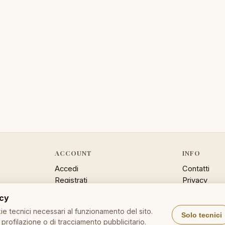
ACCOUNT
INFO
Accedi
Contatti
Registrati
Privacy
Password dimenticata
Cookie poli
acy
Sitemap
e tecnici necessari al funzionamento del sito.
Solo tecnici
profilazione o di tracciamento pubblicitario.