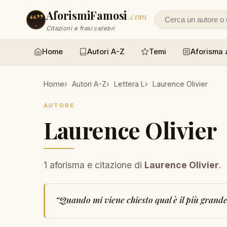
AforismiFamosi
.com
Cerca un autore
Citazioni e frasi celebri
Home
Autori A-Z
Temi
Aforisma 
Home
Autori A-Z
Lettera L
Laurence Olivier
AUTORE
Laurence Olivier
1 aforisma e citazione di
Laurence Olivier
.
“
Quando mi viene chiesto qual è il più grande 