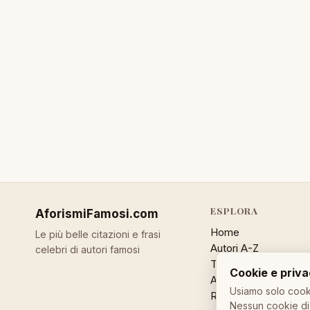
ESPLORA
AforismiFamosi
.com
Home
Le più belle citazioni e frasi
Autori A-Z
celebri di autori famosi
Temi
Cookie e priv
Aforisma a caso
Usiamo solo cooki
Ricerca
Nessun cookie di 