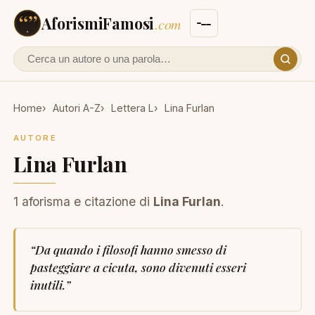
AforismiFamosi
.com
Cerca un autore o un aforisma
Home
Autori A-Z
Lettera L
Lina Furlan
AUTORE
Lina Furlan
1 aforisma e citazione di
Lina Furlan
.
“
Da quando i filosofi hanno smesso di
pasteggiare a cicuta, sono divenuti esseri
inutili.
”