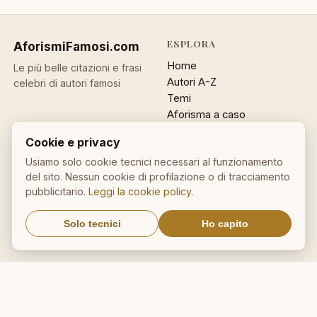
ESPLORA
AforismiFamosi
.com
Home
Le più belle citazioni e frasi
Autori A-Z
celebri di autori famosi
Temi
Aforisma a caso
Ricerca
Cookie e privacy
ACCOUNT
INFO
Usiamo solo cookie tecnici necessari al funzionamento
del sito. Nessun cookie di profilazione o di tracciamento
Accedi
Contatti
pubblicitario.
Leggi la cookie policy
.
Registrati
Privacy
Password dimenticata
Cookie policy
Solo tecnici
Ho capito
Sitemap
NEWSLETTER
Un aforisma nella tua email
OK