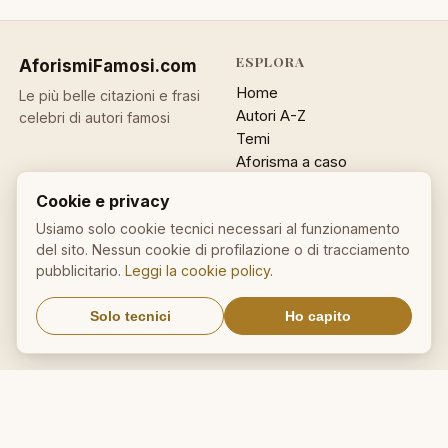
ESPLORA
AforismiFamosi
.com
Home
Le più belle citazioni e frasi
Autori A-Z
celebri di autori famosi
Temi
Aforisma a caso
Ricerca
Cookie e privacy
ACCOUNT
INFO
Usiamo solo cookie tecnici necessari al funzionamento
del sito. Nessun cookie di profilazione o di tracciamento
Accedi
Contatti
pubblicitario.
Leggi la cookie policy
.
Registrati
Privacy
Password dimenticata
Cookie policy
Solo tecnici
Ho capito
Sitemap
NEWSLETTER
Un aforisma nella tua email
OK