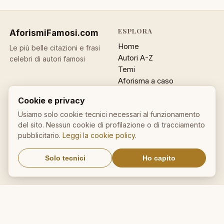
ESPLORA
AforismiFamosi
.com
Home
Le più belle citazioni e frasi
Autori A-Z
celebri di autori famosi
Temi
Aforisma a caso
Ricerca
Cookie e privacy
ACCOUNT
INFO
Usiamo solo cookie tecnici necessari al funzionamento
del sito. Nessun cookie di profilazione o di tracciamento
Accedi
Contatti
pubblicitario.
Leggi la cookie policy
.
Registrati
Privacy
Password dimenticata
Cookie policy
Solo tecnici
Ho capito
Sitemap
NEWSLETTER
Un aforisma nella tua email
OK