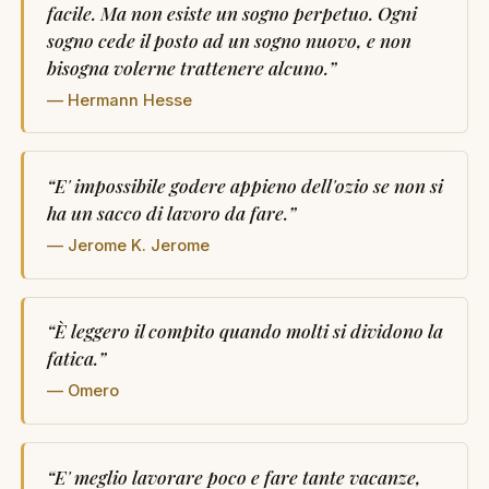
facile. Ma non esiste un sogno perpetuo. Ogni
sogno cede il posto ad un sogno nuovo, e non
bisogna volerne trattenere alcuno.
”
— Hermann Hesse
“
E' impossibile godere appieno dell'ozio se non si
ha un sacco di lavoro da fare.
”
— Jerome K. Jerome
“
È leggero il compito quando molti si dividono la
fatica.
”
— Omero
“
E' meglio lavorare poco e fare tante vacanze,