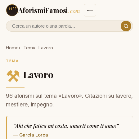
AforismiFamosi
.com
Cerca un autore o un aforisma
Home
Temi
Lavoro
TEMA
⚒
Lavoro
96 aforismi sul tema «Lavoro». Citazioni su lavoro,
mestiere, impegno.
“
Ahi che fatica mi costa, amarti come ti amo!
”
— Garcìa Lorca