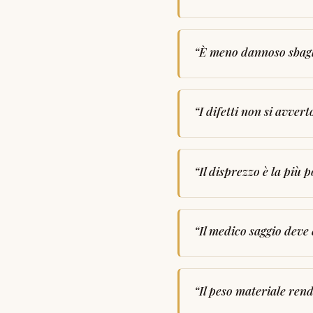
“
È meno dannoso sbagli
“
I difetti non si avvert
“
Il disprezzo è la più p
“
Il medico saggio deve
“
Il peso materiale rend