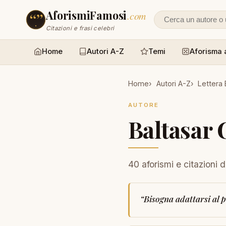
AforismiFamosi
.com
Cerca un autore
Citazioni e frasi celebri
Home
Autori A-Z
Temi
Aforisma 
Home
Autori A-Z
Lettera 
AUTORE
Baltasar 
40 aforismi e citazioni d
“
Bisogna adattarsi al p