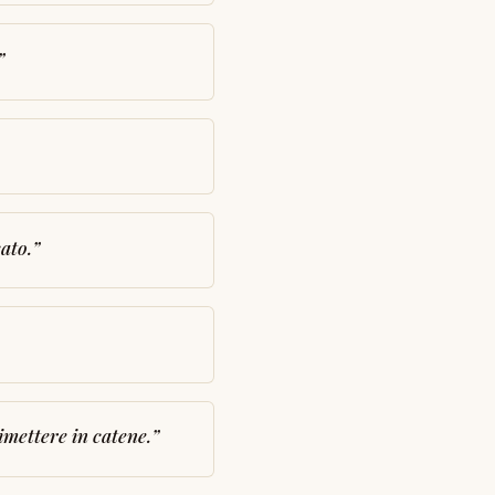
”
ato.
”
rimettere in catene.
”