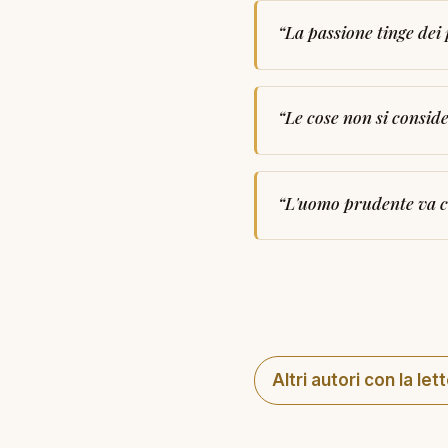
“
La passione tinge dei 
“
Le cose non si consid
“
L'uomo prudente va co
Altri autori con la let