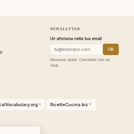
NEWSLETTER
Un aforisma nella tua email
OK
cy
Nessuno spam. Cancellati con un
click.
alVocabulary.org
RicetteCucina.biz