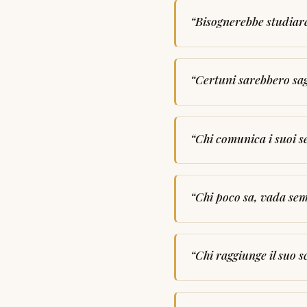
“
Bisognerebbe studiare 
“
Certuni sarebbero sagg
“
Chi comunica i suoi se
“
Chi poco sa, vada sem
“
Chi raggiunge il suo 