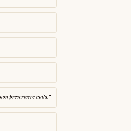
non prescrivere nulla.
”