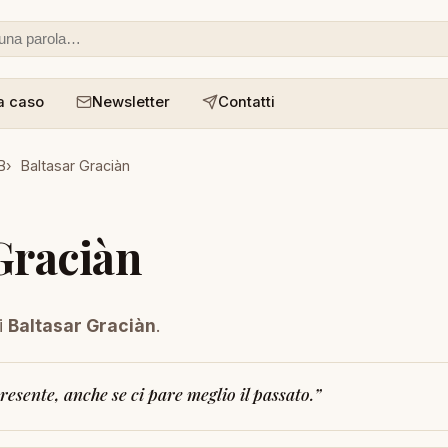
 o un aforisma
a caso
Newsletter
Contatti
B
Baltasar Graciàn
Graciàn
i
Baltasar Graciàn
.
resente, anche se ci pare meglio il passato.
”