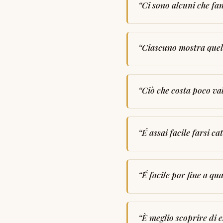
“
Ci sono alcuni che fan
“
Ciascuno mostra quell
“
Ciò che costa poco va
“
É assai facile farsi ca
“
É facile por fine a qu
“
È meglio scoprire di e