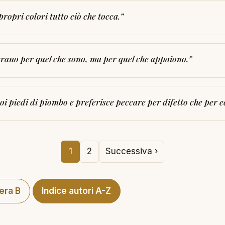
propri colori tutto ciò che tocca.
”
erano per quel che sono, ma per quel che appaiono.
”
i piedi di piombo e preferisce peccare per difetto che per e
1
2
Successiva ›
tera B
Indice autori A-Z